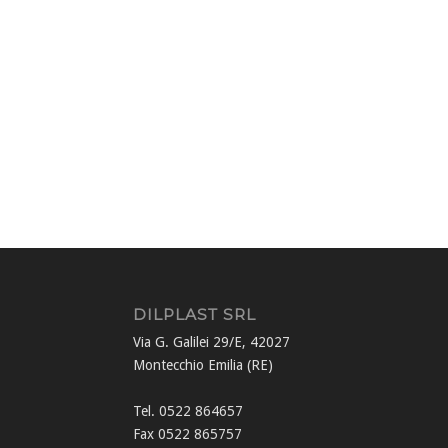
DILPLAST SRL
Via G. Galilei 29/E, 42027
Montecchio Emilia (RE)
Tel. 0522 864657
Fax 0522 865757