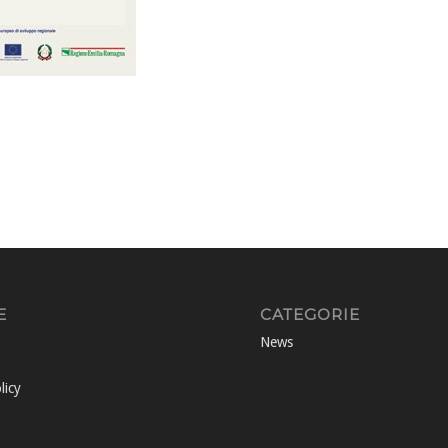
E
CATEGORIE
News
licy