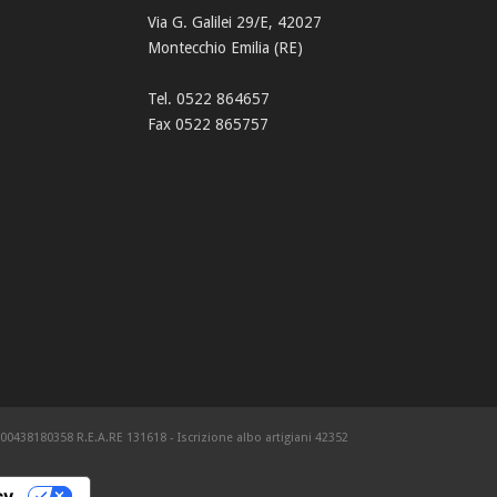
Via G. Galilei 29/E, 42027
Montecchio Emilia (RE)
Tel. 0522 864657
Fax 0522 865757
RE: 00438180358 R.E.A.RE 131618 - Iscrizione albo artigiani 42352
cy