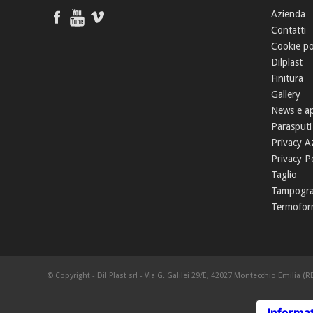
Azienda
Contatti
Cookie po
Dilplast
Finitura
Gallery
News e a
Parasputi
Privacy A
Privacy Po
Taglio
Tampogra
Termofor
© Copyright - Dil Plast srl - Via G. Galilei 29/E, 42027 Montecchio Emilia (RE
Informat