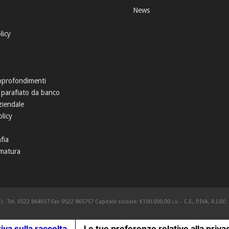
News
licy
pprofondimenti
 parafiato da banco
ziendale
licy
fia
matura
) - Tel. 0522 864657 Fax 0522 865757 Capitale sociale: €100.000,00 i.v. - C.F., P.IVA, R.I.
iva sulla raccolta
Le tue preferenze relative alla priva