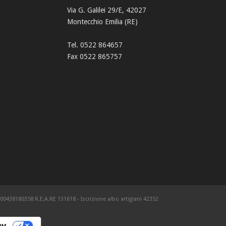
Via G. Galilei 29/E, 42027
Montecchio Emilia (RE)
Tel. 0522 864657
Fax 0522 865757
RE: 00438180358 R.E.A.RE 131618 - Iscrizione albo artigiani 42352
cy