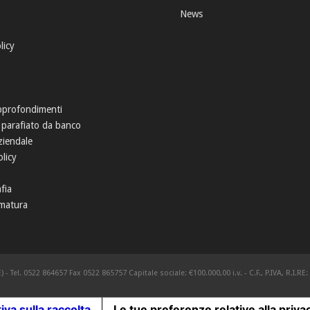
News
licy
pprofondimenti
 parafiato da banco
ziendale
licy
fia
matura
) - Tel. 0522 864657 Fax 0522 865757 Capitale sociale: €100.000,00 i.v. - C.F., P.IVA, R.I.
iva sulla raccolta
Le tue preferenze relative alla priva