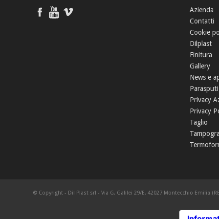
Azienda
Contatti
Cookie po
Dilplast
Finitura
Gallery
News e a
Parasputi
Privacy A
Privacy Po
Taglio
Tampogra
Termofor
© Copyright - Dil Plast srl - Via G. Galilei 29/E, 42027 Montecchio Emilia (RE
Informat