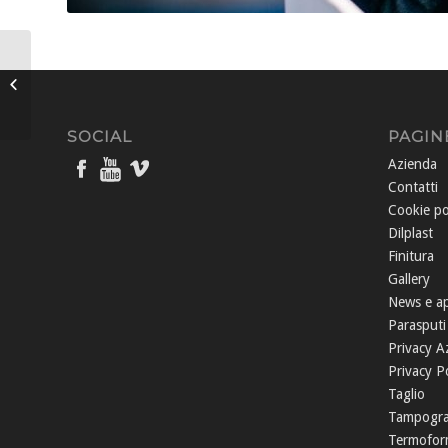
Finitura 1
SOCIAL
PAGIN
Azienda
Contatti
Cookie po
Dilplast
Finitura
Gallery
News e a
Parasputi
Privacy A
Privacy Po
Taglio
Tampogra
Termofor