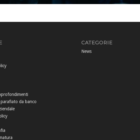
E
CATEGORIE
News
licy
pprofondimenti
 parafiato da banco
ziendale
licy
fia
matura