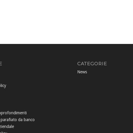
E
CATEGORIE
News
licy
pprofondimenti
 parafiato da banco
ziendale