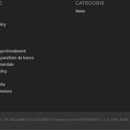
E
CATEGORIE
News
licy
pprofondimenti
 parafiato da banco
ziendale
licy
fia
matura
) - Tel. 0522 864657 Fax 0522 865757 Capitale sociale: €100.000,00 i.v. - C.F., P.IVA, R.I.