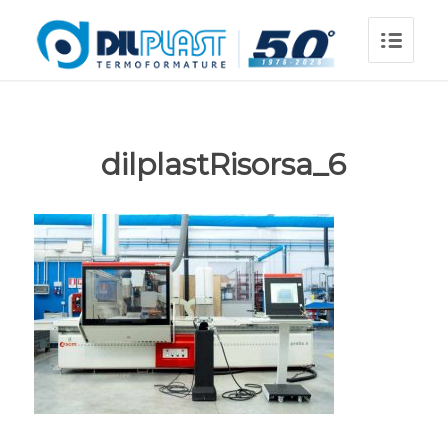
dilplastRisorsa_6