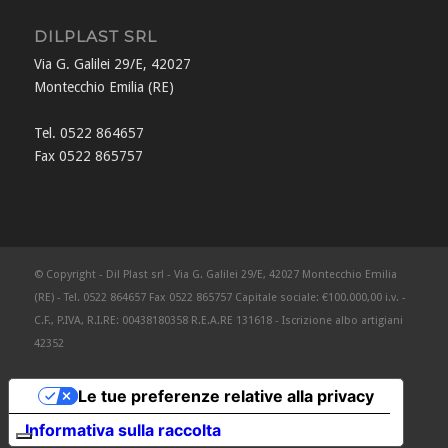
DILPLAST SRL
Via G. Galilei 29/E, 42027
Montecchio Emilia (RE)
Tel. 0522 864657
Fax 0522 865757
© Copyright - Dil Plast srl - Via G. Galilei 29/E, 42027 Montecchio Emilia
(RE) - Tel. 0522 864657 Fax 0522 865757 Capitale sociale: €100.000,00 i.v. -
C.F., P.IVA, R.I.RE: 00438180358 R.E.A.RE 131618 - Iscrizione albo artigiani
42352
Le tue preferenze relative alla privacy
Informativa sulla raccolta