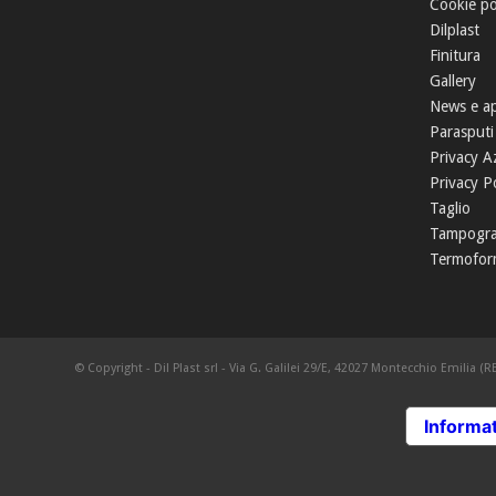
Cookie po
Dilplast
Finitura
Gallery
News e a
Parasputi
Privacy A
Privacy Po
Taglio
Tampogra
Termofor
© Copyright - Dil Plast srl - Via G. Galilei 29/E, 42027 Montecchio Emilia (RE
Informat