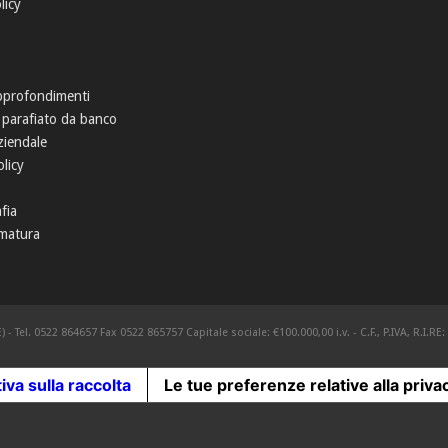
licy
pprofondimenti
 parafiato da banco
ziendale
licy
fia
matura
) - Tel. 0522 864657 Fax 0522 865757 Capitale sociale: €100.000,00 i.v. - C.F., P.IVA, R.I.
iva sulla raccolta
Le tue preferenze relative alla priva