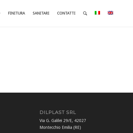
O
FINITURA
SANITARI
CONTATTI
DILPLAST SRL
Via G. Galilei 29/E, 42027
Montecchio Emilia (RE)